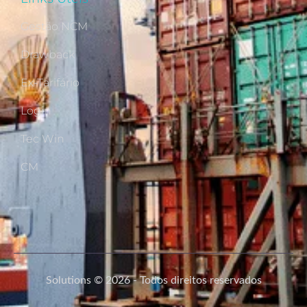
Gestão NCM
Drawback
Ex-Tarifário
Login
Tec Win
CM
Solutions © 2026 - Todos direitos reservados