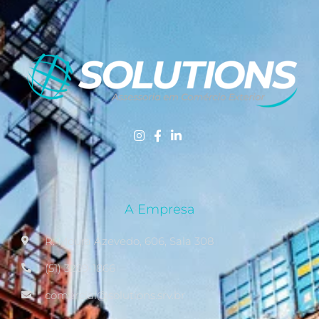
A Empresa
R. Moura Azevedo, 606, Sala 308
(51) 3269-1866
comercial@solutions.srv.br