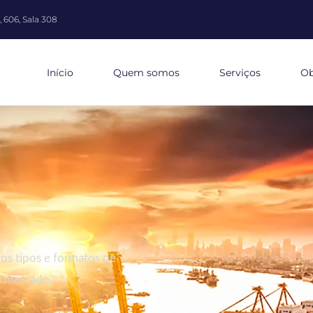
 606, Sala 308
Início
Quem somos
Serviços
Ob
tros tipos e formatos de
o mercado.