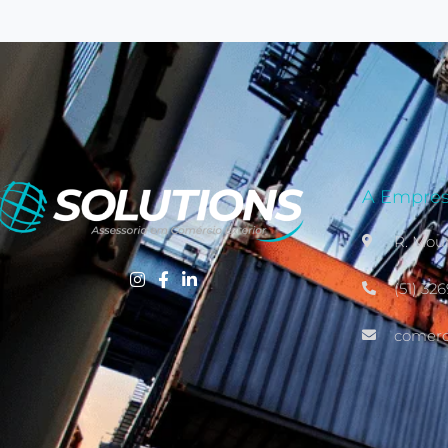
A Empre
R. Mou
(51) 32
comerci