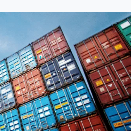
Links Úteis
Gestão NCM
Drawback
Ex-Tarifário
Login
Tec Win
CM