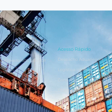
sa
Acesso Rápido
Despacho Aduaneiro
ra Azevedo, 606, Sala 308
Logística Internacional
69-1866
Consultoria
al@solutions.srv.br
Observatório
Newsletter
Política de privacidade