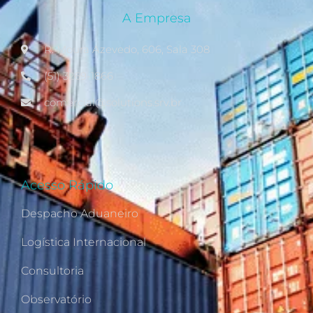
A Empresa
R. Moura Azevedo, 606, Sala 308
(51) 3269-1866
comercial@solutions.srv.br
Acesso Rápido
Despacho Aduaneiro
Logística Internacional
Consultoria
Observatório