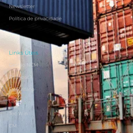
Newsletter
Política de privacidade
Links Úteis
Gestão NCM
Drawback
Ex-Tarifário
Login
Tec Win
CM