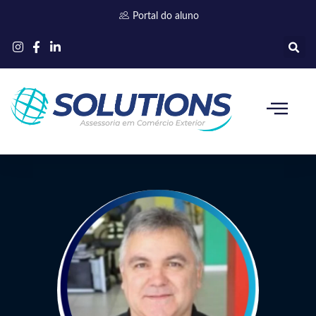
Ir
Portal do aluno
para
o
conteúdo
Quem somos