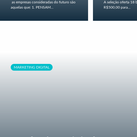
as empresas consideradas do futuro são
A seleção oferta 18 
aquelas que: 1. PENSAM...
R$500,00 para...
MARKETING DIGITAL