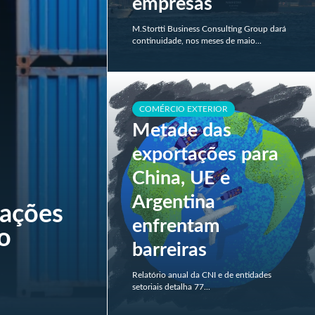
empresas
M.Stortti Business Consulting Group dará
continuidade, nos meses de maio...
COMÉRCIO EXTERIOR
Metade das
exportações para
China, UE e
Argentina
tações
enfrentam
o
barreiras
Relatório anual da CNI e de entidades
setoriais detalha 77...