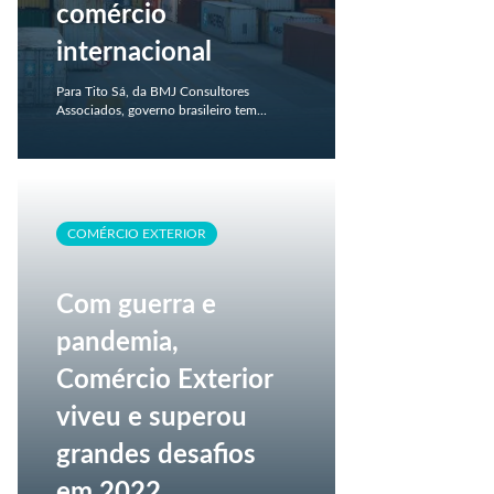
comércio
internacional
Para Tito Sá, da BMJ Consultores
Associados, governo brasileiro tem...
COMÉRCIO EXTERIOR
Com guerra e
pandemia,
Comércio Exterior
viveu e superou
grandes desafios
em 2022