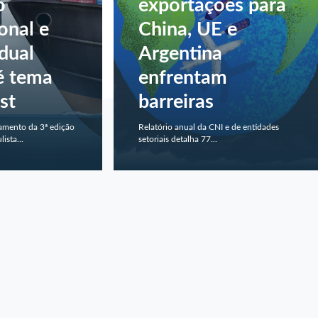
o
exportações para
onal e
China, UE e
dual
Argentina
 é tema
enfrentam
st
barreiras
amento da 3ª edição
Relatório anual da CNI e de entidades
ista...
setoriais detalha 77...