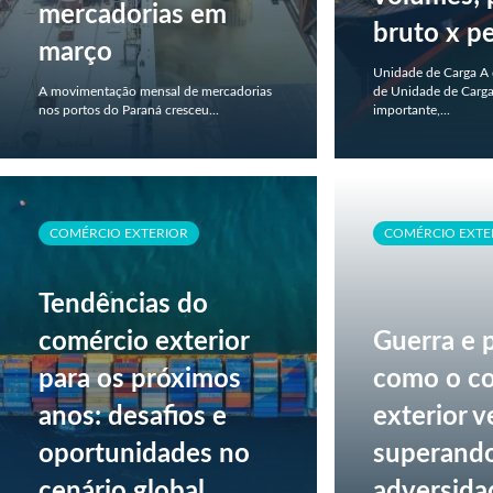
mercadorias em
bruto x pe
março
Unidade de Carga A 
A movimentação mensal de mercadorias
de Unidade de Carga
nos portos do Paraná cresceu...
importante,...
COMÉRCIO EXTERIOR
COMÉRCIO EXTE
Tendências do
comércio exterior
Guerra e 
para os próximos
como o c
anos: desafios e
exterior 
oportunidades no
superand
cenário global
adversida