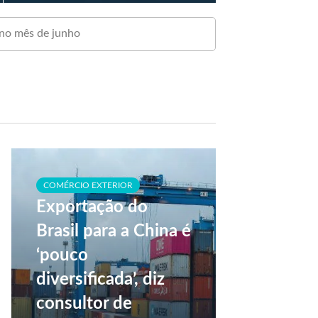
 no mês de junho
COMÉRCIO EXTERIOR
Exportação do
Brasil para a China é
‘pouco
diversificada’, diz
consultor de