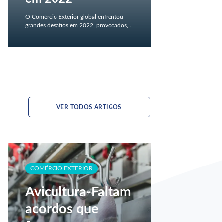
O Comércio Exterior global enfrentou
grandes desafios em 2022, provocados,...
VER TODOS ARTIGOS
COMÉRCIO EXTERIOR
Avicultura-Faltam
acordos que