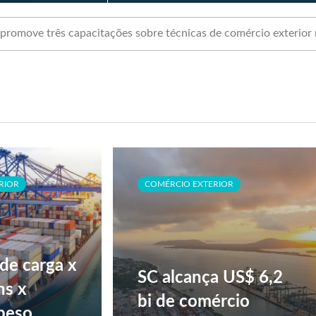
promove três capacitações sobre técnicas de comércio exterior
RIOR
COMÉRCIO EXTERIOR
de carga x
SC alcança US$ 6,2
ns x
bi de comércio
peso