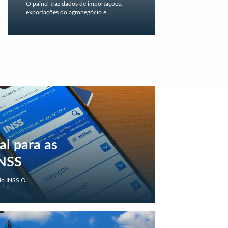
O painel traz dados de importações,
exportações do agronegócio e...
al para as
INSS
do INSS O...