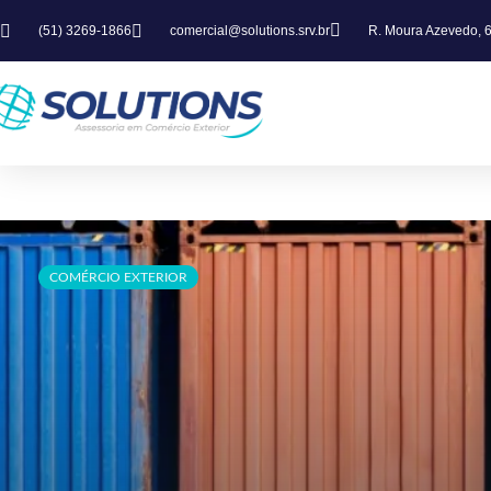
Ir
(51) 3269-1866
comercial@solutions.srv.br
R. Moura Azevedo, 6
para
o
conteúdo
COMÉRCIO EXTERIOR