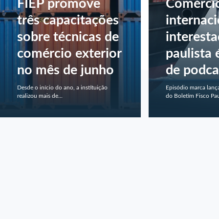
FIEP promove
Comérci
três capacitações
internaci
sobre técnicas de
interesta
comércio exterior
paulista
no mês de junho
de podca
Desde o início do ano, a instituição
Episódio marca lanç
realizou mais de...
do Boletim Fisco Paul