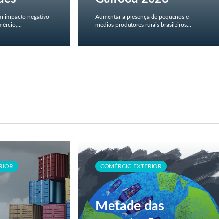
um impacto negativo
Aumentar a presença de pequenos e
ércio,...
médios produtores rurais brasileiros...
RIOR
COMÉRCIO EXTERIOR
Metade das