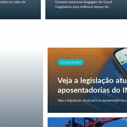
bolsas no valor de
Governo promove dragagem do Canal
Magdalena para melhorar tempo de...
LEGISLAÇÃO
Veja a legislação atu
aposentadorias do 
Veja a legislação atual para as aposentadorias 