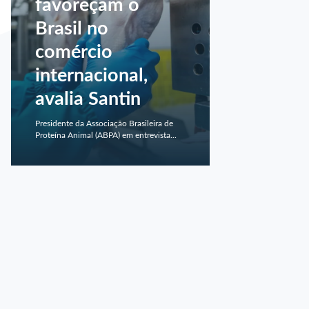
favoreçam o
Brasil no
comércio
internacional,
avalia Santin
Presidente da Associação Brasileira de
Proteína Animal (ABPA) em entrevista...