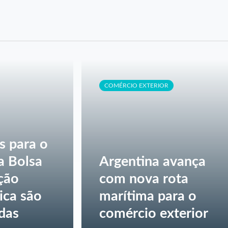
COMÉRCIO EXTERIOR
s para o
a Bolsa
Argentina avança
ção
com nova rota
ica são
marítima para o
das
comércio exterior