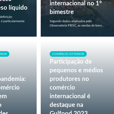
internacional no 1°
so líquido
bimestre
definição
 é particularmente
Segundo dados analisados pelo
Observatório FIESC, as vendas de bens...
RIOR
COMÉRCIO EXTERIOR
Participação de
pequenos e médios
pandemia:
produtores no
omércio
comércio
vem
internacional é
o
destaque na
des
Gulfood 2023