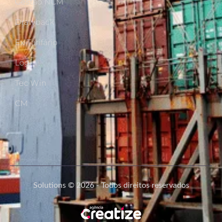
Gestão NCM
Drawback
Ex-Tarifário
Login
Tec Win
CM
Solutions © 2026 - Todos direitos reservados