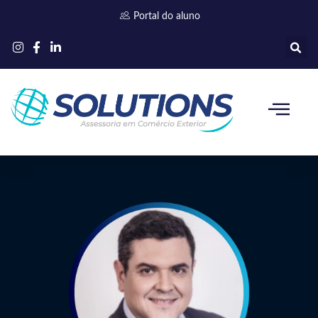
Ir
Portal do aluno
para
o
conteúdo
Quem somos