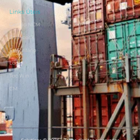
Links Úteis
Gestão NCM
Drawback
Ex-Tarifário
Login
Tec Win
CM