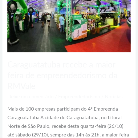
de
empreendedorismo
da
RMVale
Caraguatatuba recebe a maior
feira de empreendedorismo da
RMVale
Deixe um comentário
/
Empreendedorismo
/
Noticias
Mais de 100 empresas participam do 4º Empreenda
Caraguatatuba A cidade de Caraguatatuba, no Litoral
Norte de São Paulo, recebe desta quarta-feira (26/10)
até sábado (29/10), sempre das 14h às 21h, a maior feira