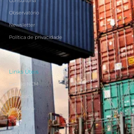
Consultoria
Observatório
Newsletter
Política de privacidade
Links Úteis
Gestão NCM
Drawback
Ex-Tarifário
Login
Tec Win