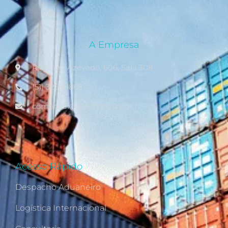
A Empresa
R. Moura Azevedo, 606, Sala 308
(51) 3269-1866
comercial@solutions.srv.br
Acesso Rápido
Despacho Aduaneiro
Logística Internacional