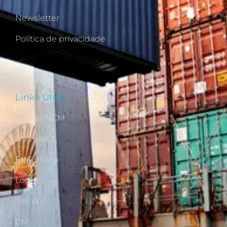
Newsletter
Política de privacidade
Links Úteis
Gestão NCM
Drawback
Ex-Tarifário
Login
Tec Win
CM