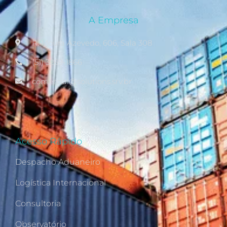
A Empresa
R. Moura Azevedo, 606, Sala 308
(51) 3269-1866
comercial@solutions.srv.br
Acesso Rápido
Despacho Aduaneiro
Logística Internacional
Consultoria
Observatório