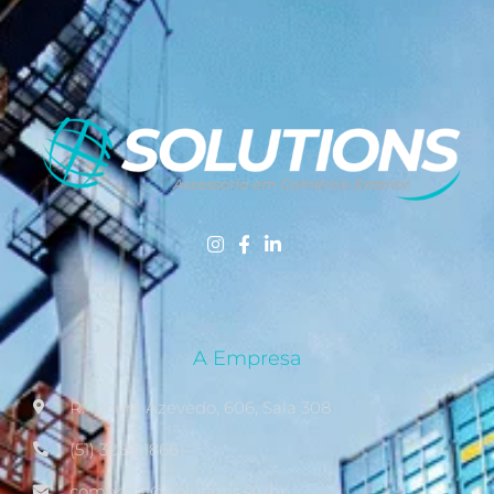
A Empresa
R. Moura Azevedo, 606, Sala 308
(51) 3269-1866
comercial@solutions.srv.br