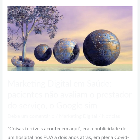
Marketing
Digital
em
Saúde:
pacientes
não
avaliam
o
prestador
Marketing Digital em Saúde:
do
pacientes não avaliam o prestador
serviço,
do serviço, o Google sim
o
Google
Deixe um comentário
/
Marketing Digital
/
Noticias
sim
“Coisas terríveis acontecem aqui”, era a publicidade de
um hospital nos EUA a dois anos atrás, em plena Covid-