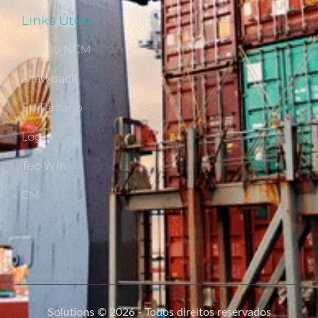
Links Úteis
Gestão NCM
Drawback
Ex-Tarifário
Login
Tec Win
CM
Solutions © 2026 - Todos direitos reservados