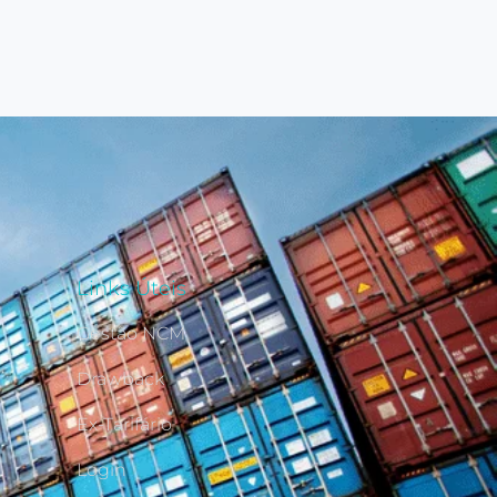
Links Úteis
Gestão NCM
Drawback
Ex-Tarifário
Login