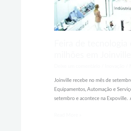
em
Joinville
Feira de tecnologia
milhões em Joinvill
Deixe um comentário
/
Inovação
/
Joinville recebe no mês de setembro
Equipamentos, Automação e Serviços 
setembro e acontece na Expoville. 
Read More »