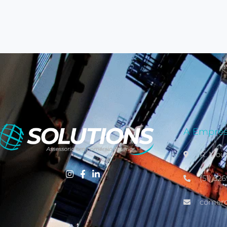
A Empre
R. Mou
(51) 32
comerci