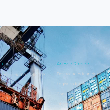
sa
Acesso Rápido
Despacho Aduaneiro
ra Azevedo, 606, Sala 308
Logística Internacional
69-1866
Consultoria
al@solutions.srv.br
Observatório