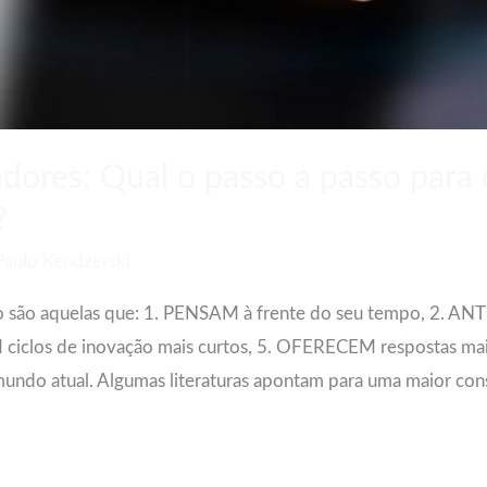
dores: Qual o passo a passo para
?
Paulo Kendzerski
o são aquelas que: 1. PENSAM à frente do seu tempo, 2. A
iclos de inovação mais curtos, 5. OFERECEM respostas mais
undo atual. Algumas literaturas apontam para uma maior consc