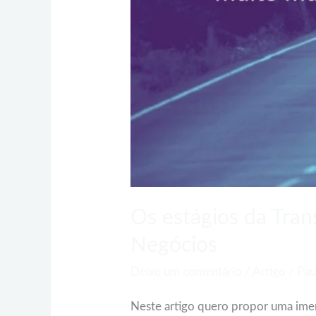
Negócios
Os estágios da Tra
Negócios
Deixe um comentário
/
Artigo
/
Pau
Neste artigo quero propor uma ime