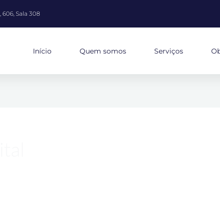
 606, Sala 308
Início
Quem somos
Serviços
Ob
tal