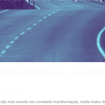
nsformação Digital, ops… da Trans
lo Kendzerski
rsão num mundo em constante transformação, muito maior do 