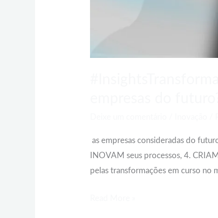
#InsightsTransforma
empresas do futuro
Deixe um comentário
/
Inovação
/
as empresas consideradas do futur
INOVAM seus processos, 4. CRIAM c
pelas transformações em curso no m
Read More »