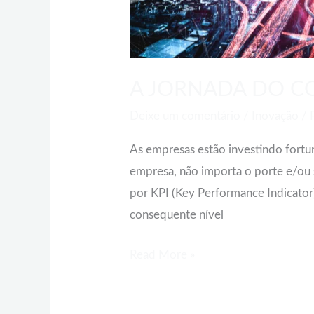
DIGITAL
A JORNADA DO C
Deixe um comentário
/
Inovação
/
As empresas estão investindo fortu
empresa, não importa o porte e/ou
por KPI (Key Performance Indicator)
consequente nível
Read More »