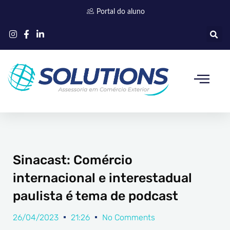
Ir
Portal do aluno
para
o
conteúdo
Quem somos
Sinacast: Comércio
internacional e interestadual
paulista é tema de podcast
26/04/2023
21:26
No Comments