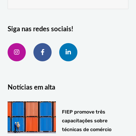
Siga nas redes sociais!
I
F
L
n
a
i
s
c
n
t
e
k
a
b
e
g
o
d
r
o
i
a
k
n
Notícias em alta
m
-
-
f
i
n
FIEP promove três
capacitações sobre
técnicas de comércio