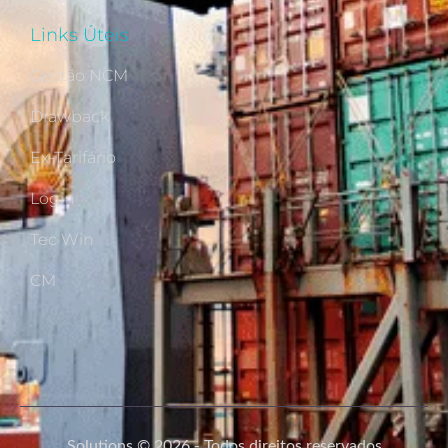
Links Úteis
Gestão NCM
Drawback
Ex-Tarifário
Login
Tec Win
CM
Solutions © 2026 - Todos direitos reservados