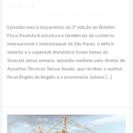
podcast
Deixe um comentário
/
Comércio Exterior
/
Noticias
Episódio marca lançamento da 3ª edição do Boletim
Fisco Paulista A estrutura e tendências do comércio
internacional e interestadual de São Paulo, o déficit
exterior e o superávit doméstico foram temas do
Sinacast dessa semana, episódio mediado pelo diretor de
Assuntos Técnicos Tatsuo Sasaki, que recebeu o auditor
fiscal Ângelo de Angelis e o economista Juliano […]
Read More »
Guerra
e