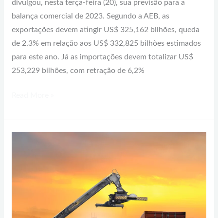
divulgou, nesta terça-feira (20), sua previsão para a
balança comercial de 2023. Segundo a AEB, as
exportações devem atingir US$ 325,162 bilhões, queda
de 2,3% em relação aos US$ 332,825 bilhões estimados
para este ano. Já as importações devem totalizar US$
253,229 bilhões, com retração de 6,2%
Read More »
Memorando
de
Entendimento
com
o
Reino