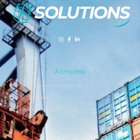
A Empresa
R. Moura Azevedo, 606, Sala 308
(51) 3269-1866
comercial@solutions.srv.br