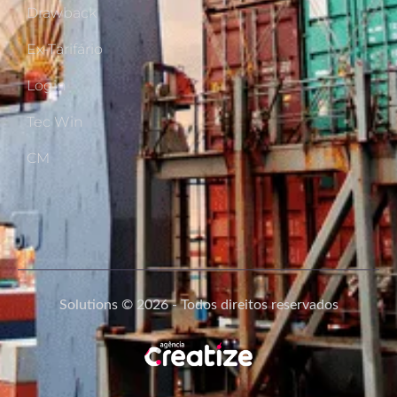
Drawback
Ex-Tarifário
Login
Tec Win
CM
Solutions © 2026 - Todos direitos reservados