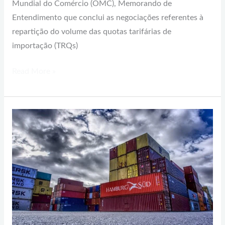
Mundial do Comércio (OMC), Memorando de
Entendimento que conclui as negociações referentes à
repartição do volume das quotas tarifárias de
importação (TRQs)
Read More »
Superávit
da
balança
comercial
já
chega
a
US$