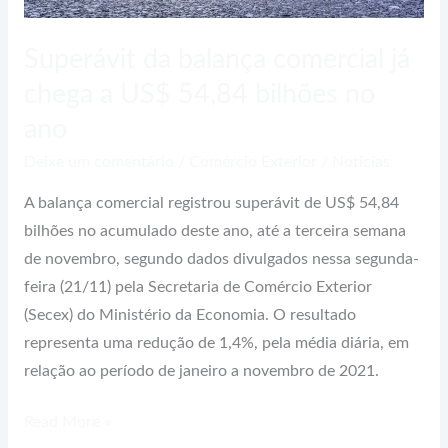
54,84
bilhões
Superávit da balança comercial já
no
chega a US$ 54,84 bilhões no
ano
ano
Deixe um comentário
/
Comércio Exterior
/
Noticias
A balança comercial registrou superávit de US$ 54,84
bilhões no acumulado deste ano, até a terceira semana
de novembro, segundo dados divulgados nessa segunda-
feira (21/11) pela Secretaria de Comércio Exterior
(Secex) do Ministério da Economia. O resultado
representa uma redução de 1,4%, pela média diária, em
relação ao período de janeiro a novembro de 2021.
Read More »