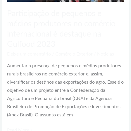
internacional
é
Participação de pequenos e
destaque
médios produtores no comércio
na
internacional é destaque na
Gulfood
Gulfood 2023
2023
Deixe um comentário
/
Comércio Exterior
/
Noticias
Aumentar a presença de pequenos e médios produtores
rurais brasileiros no comércio exterior e, assim,
diversificar os destinos das exportações do agro. Esse é o
objetivo de um projeto entre a Confederação da
Agricultura e Pecuária do brasil (CNA) e da Agência
Brasileira de Promoção de Exportações e Investimentos
(Apex Brasil). O assunto está em
Read More »