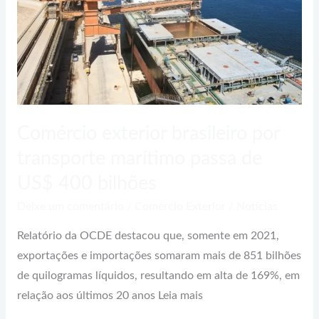
transporte
marítimo
passa
de
US$
400
bilhões
Comércio exterior brasileiro por
transporte marítimo passa de
US$ 400 bilhões
Deixe um comentário
/
Comércio Exterior
/
Noticias
Relatório da OCDE destacou que, somente em 2021,
exportações e importações somaram mais de 851 bilhões
de quilogramas líquidos, resultando em alta de 169%, em
relação aos últimos 20 anos Leia mais