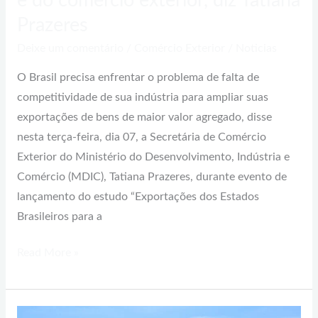
e do comércio exterior, diz Tatiana
Tatiana
Prazeres
Prazeres
Deixe um comentário
/
Comércio Exterior
/
Noticias
O Brasil precisa enfrentar o problema de falta de
competitividade de sua indústria para ampliar suas
exportações de bens de maior valor agregado, disse
nesta terça-feira, dia 07, a Secretária de Comércio
Exterior do Ministério do Desenvolvimento, Indústria e
Comércio (MDIC), Tatiana Prazeres, durante evento de
lançamento do estudo “Exportações dos Estados
Brasileiros para a
Read More »
Associação