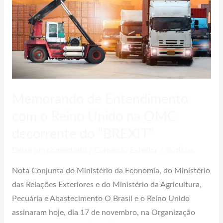
Unido
na
OMC
decorrente
do
“BREXIT”
Memorando de Entendimento
com o Reino Unido na OMC
decorrente do “BREXIT”
Deixe um comentário
/
Comércio Exterior
/
Noticias
Nota Conjunta do Ministério da Economia, do Ministério
das Relações Exteriores e do Ministério da Agricultura,
Pecuária e Abastecimento O Brasil e o Reino Unido
assinaram hoje, dia 17 de novembro, na Organização