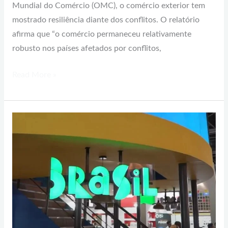
Mundial do Comércio (OMC), o comércio exterior tem
mostrado resiliência diante dos conflitos. O relatório
afirma que “o comércio permaneceu relativamente
robusto nos países afetados por conflitos,
Read More »
Participação
de
pequenos
e
médios
produtores
no
comércio