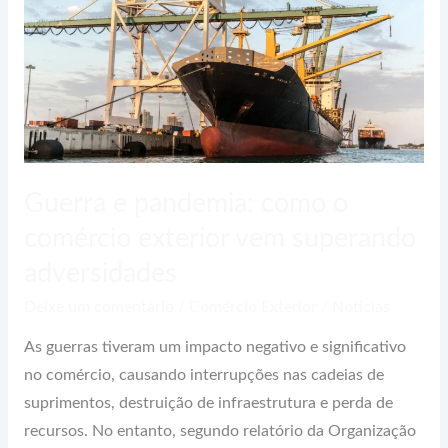
pandemia:
como
o
comércio
exterior
vem
superando
Guerra e pandemia: como o
adversidades
comércio exterior vem superando
adversidades
Deixe um comentário
/
Comércio Exterior
/
Noticias
As guerras tiveram um impacto negativo e significativo
no comércio, causando interrupções nas cadeias de
suprimentos, destruição de infraestrutura e perda de
recursos. No entanto, segundo relatório da Organização