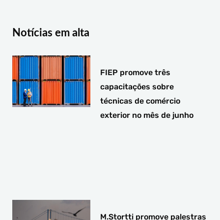
g
o
d
r
o
i
a
k
n
Notícias em alta
m
-
-
f
i
n
FIEP promove três
capacitações sobre
técnicas de comércio
exterior no mês de junho
M.Stortti promove palestras