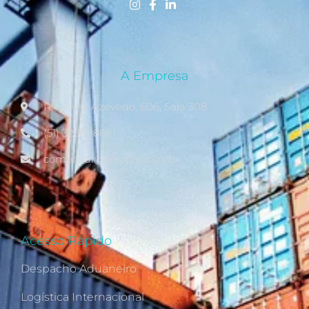
A Empresa
R. Moura Azevedo, 606, Sala 308
(51) 3269-1866
comercial@solutions.srv.br
Acesso Rápido
Despacho Aduaneiro
Logística Internacional