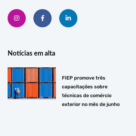
I
F
L
n
a
i
s
c
n
t
e
k
a
b
e
g
o
d
r
o
i
a
k
n
Notícias em alta
m
-
-
f
i
n
FIEP promove três
capacitações sobre
técnicas de comércio
exterior no mês de junho