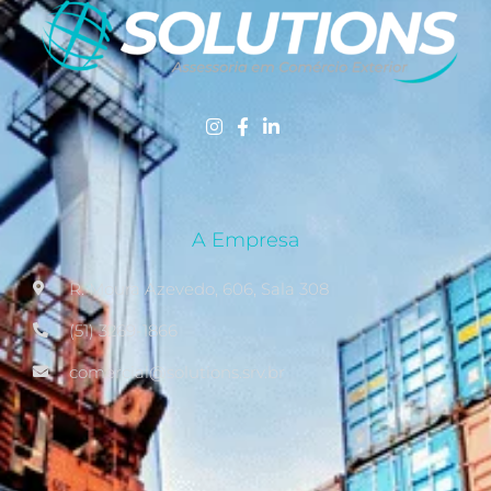
A Empresa
R. Moura Azevedo, 606, Sala 308
(51) 3269-1866
comercial@solutions.srv.br