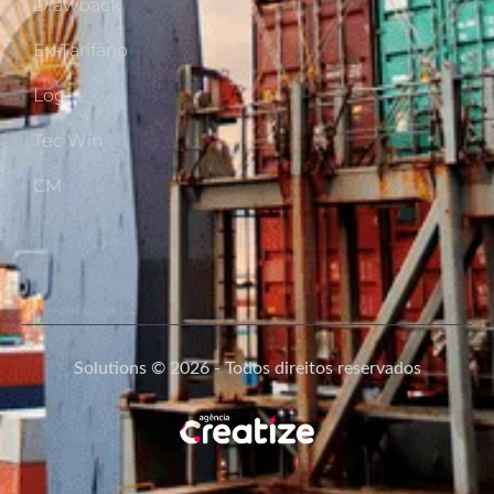
Drawback
Ex-Tarifário
Login
Tec Win
CM
Solutions © 2026 - Todos direitos reservados