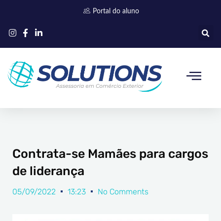
Ir
Portal do aluno
para
o
conteúdo
Quem somos
Contrata-se Mamães para cargos
de liderança
05/09/2022
13:23
No Comments