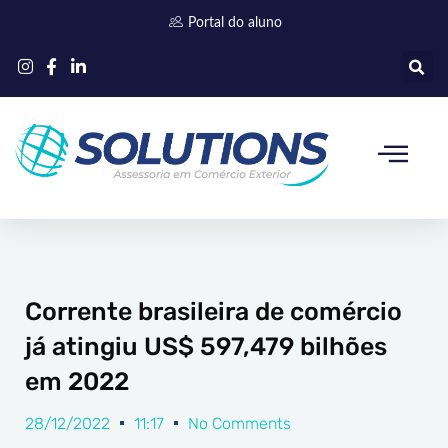
Ir
Portal do aluno
para
o
conteúdo
Quem somos
Corrente brasileira de comércio
já atingiu US$ 597,479 bilhões
em 2022
28/12/2022
11:17
No Comments