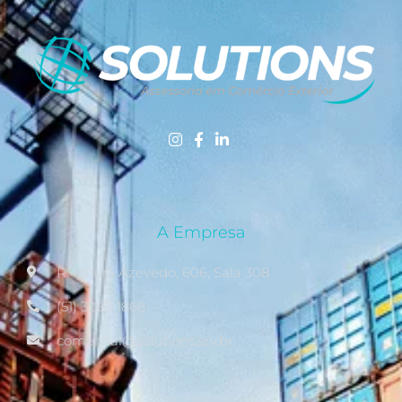
A Empresa
R. Moura Azevedo, 606, Sala 308
(51) 3269-1866
comercial@solutions.srv.br