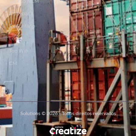
Gestão NCM
Drawback
Ex-Tarifário
Login
Tec Win
CM
Solutions © 2026 - Todos direitos reservados