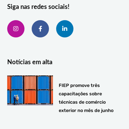
Siga nas redes sociais!
I
F
L
n
a
i
s
c
n
t
e
k
a
b
e
g
o
d
r
o
i
a
k
n
Notícias em alta
m
-
-
f
i
n
FIEP promove três
capacitações sobre
técnicas de comércio
exterior no mês de junho