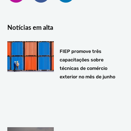
t
e
k
a
b
e
g
o
d
r
o
i
a
k
n
Notícias em alta
m
-
-
f
i
n
FIEP promove três
capacitações sobre
técnicas de comércio
exterior no mês de junho