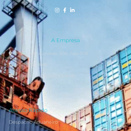
A Empresa
R. Moura Azevedo, 606, Sala 308
(51) 3269-1866
comercial@solutions.srv.br
Acesso Rápido
Despacho Aduaneiro