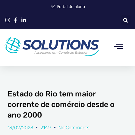
Ir
Portal do aluno
para
o
conteúdo
Quem somos
Estado do Rio tem maior
corrente de comércio desde o
ano 2000
13/02/2023
21:27
No Comments