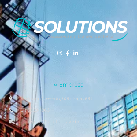
A Empresa
R. Moura Azevedo, 606, Sala 308
(51) 3269-1866
comercial@solutions.srv.br