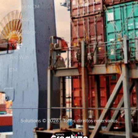
Gestão NCM
Drawback
Ex-Tarifário
Login
Tec Win
CM
Solutions © 2026 - Todos direitos reservados