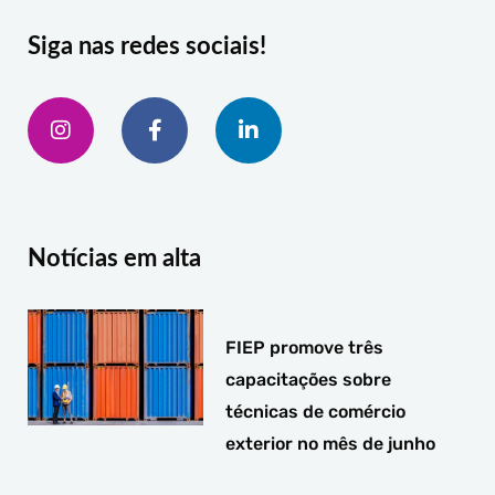
Siga nas redes sociais!
I
F
L
n
a
i
s
c
n
t
e
k
a
b
e
g
o
d
r
o
i
a
k
n
Notícias em alta
m
-
-
f
i
n
FIEP promove três
capacitações sobre
técnicas de comércio
exterior no mês de junho