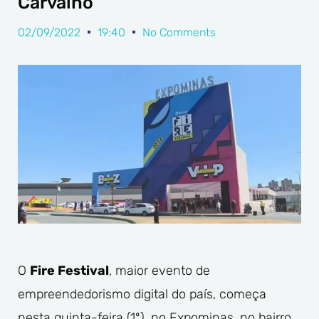
Carvalho
02/09/2022
19:40
No Comments
O
Fire Festival
,
maior evento de
empreendedorismo digital do país, começa
nesta quinta-feira (1º), no Expominas, no bairro