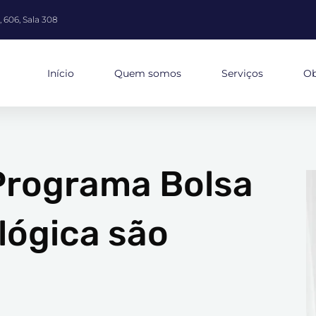
 606, Sala 308
Início
Quem somos
Serviços
Ob
 Programa Bolsa
lógica são