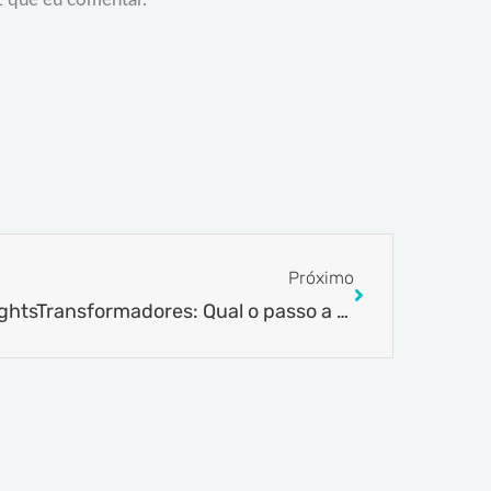
Next
Próximo
#InsightsTransformadores: Qual o passo a passo para construção das empresas do futuro?