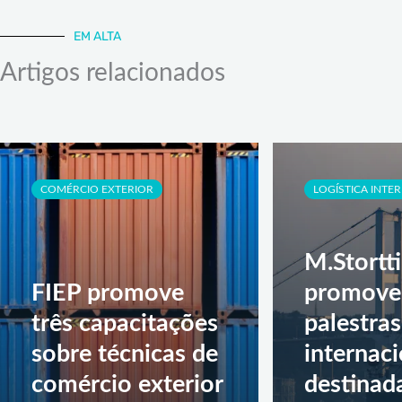
EM ALTA
Artigos relacionados
COMÉRCIO EXTERIOR
LOGÍSTICA INTE
M.Stortti
FIEP promove
promove
três capacitações
palestras
sobre técnicas de
internaci
comércio exterior
destinad