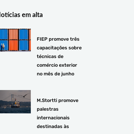
g
o
d
r
o
i
a
k
n
otícias em alta
m
-
-
f
i
n
FIEP promove três
capacitações sobre
técnicas de
comércio exterior
no mês de junho
M.Stortti promove
palestras
internacionais
destinadas às