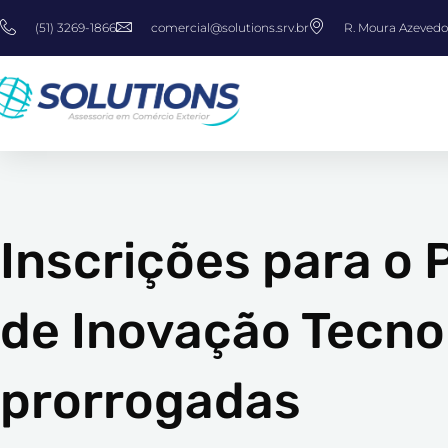
Ir
(51) 3269-1866
comercial@solutions.srv.br
R. Moura Azevedo,
para
o
conteúdo
Inscrições para o
de Inovação Tecno
prorrogadas