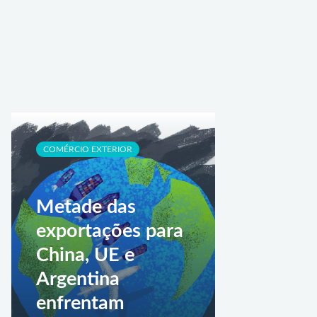
COMÉRCIO EXTERIOR
Metade das
exportações para
China, UE e
Argentina
enfrentam