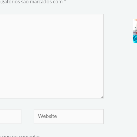
igatórios são marcados com
*
Website
z que eu comentar.