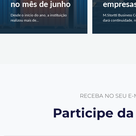
no mês de junho
empresa
Desde o início do ano, a instituição
M.Stortti Business 
realizou mais de...
dará continuidade, n
RECEBA NO SEU E
Participe d