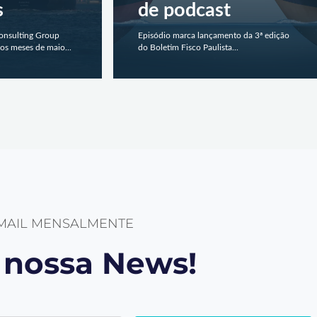
s
de podcast
Consulting Group
Episódio marca lançamento da 3ª edição
os meses de maio...
do Boletim Fisco Paulista...
-MAIL MENSALMENTE
a nossa News!