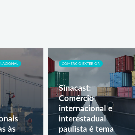
RNACIONAL
COMÉRCIO EXTERIOR
Sinacast:
Comércio
internacional e
onais
interestadual
as às
paulista é tema