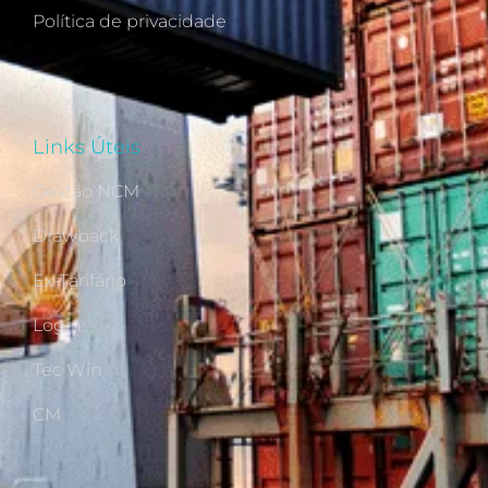
Política de privacidade
Links Úteis
Gestão NCM
Drawback
Ex-Tarifário
Login
Tec Win
CM