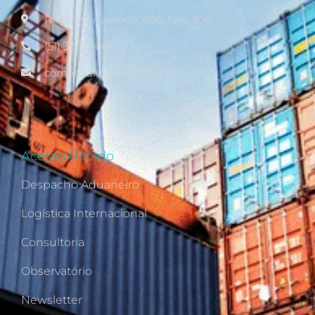
R. Moura Azevedo, 606, Sala 308
(51) 3269-1866
comercial@solutions.srv.br
Acesso Rápido
Despacho Aduaneiro
Logística Internacional
Consultoria
Observatório
Newsletter