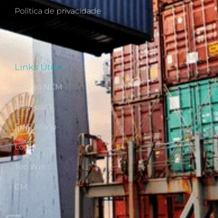
Política de privacidade
Links Úteis
Gestão NCM
Drawback
Ex-Tarifário
Login
Tec Win
CM