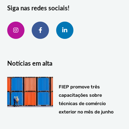
Siga nas redes sociais!
I
F
L
n
a
i
s
c
n
t
e
k
a
b
e
g
o
d
r
o
i
a
k
n
Notícias em alta
m
-
-
f
i
n
FIEP promove três
capacitações sobre
técnicas de comércio
exterior no mês de junho