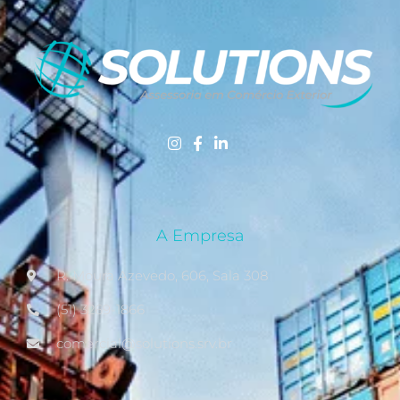
A Empresa
R. Moura Azevedo, 606, Sala 308
(51) 3269-1866
comercial@solutions.srv.br