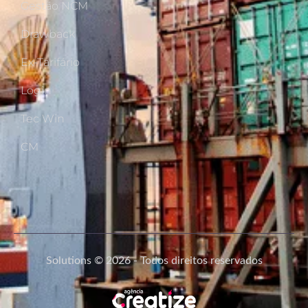
Gestão NCM
Drawback
Ex-Tarifário
Login
Tec Win
CM
Solutions © 2026 - Todos direitos reservados