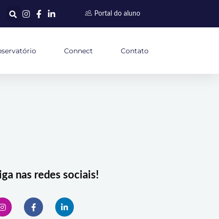
Portal do aluno
servatório
Connect
Contato
iga nas redes sociais!
I
F
L
n
a
i
s
c
n