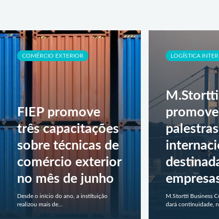
COMÉRCIO EXTERIOR
LOGÍSTICA INTE
M.Stortti
FIEP promove
promove
três capacitações
palestras
sobre técnicas de
internaci
comércio exterior
destinad
no mês de junho
empresa
Desde o início do ano, a instituição
M.Stortti Business 
realizou mais de...
dará continuidade, n