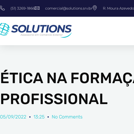
Ir
(51) 3269-1866
comercial@solutions.srv.br
R. Moura Azevedo,
para
o
conteúdo
ÉTICA NA FORMAÇ
PROFISSIONAL
05/09/2022
13:25
No Comments