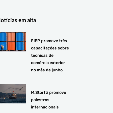
t
e
k
a
b
e
g
o
d
r
o
i
a
k
n
otícias em alta
m
-
-
f
i
n
FIEP promove três
capacitações sobre
técnicas de
comércio exterior
no mês de junho
M.Stortti promove
palestras
internacionais