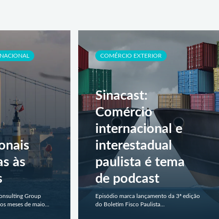
RNACIONAL
COMÉRCIO EXTERIOR
Sinacast:
Comércio
internacional e
onais
interestadual
as às
paulista é tema
s
de podcast
Consulting Group
Episódio marca lançamento da 3ª edição
os meses de maio...
do Boletim Fisco Paulista...