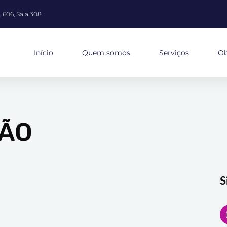
 606, Sala 308
Início
Quem somos
Serviços
Ob
ÃO
S