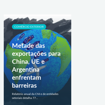
COMÉRCIO EXTERIOR
Metade das
exportações para
China, UE e
Argentina
enfrentam
barreiras
Relatório anual da CNI e de entidades
setoriais detalha 77...